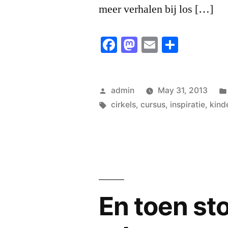
meer verhalen bij los […]
Facebook
Mastodon
Email
Share
Posted
admin
May 31, 2013
by
Tags:
cirkels
,
cursus
,
inspiratie
,
kind
En toen st