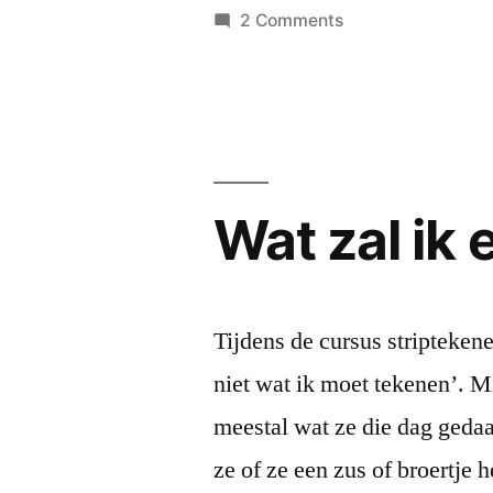
by
on
2 Comments
mini
saga:
Eliëzer
Wat zal ik
Tijdens de cursus stripteke
niet wat ik moet tekenen’. Mi
meestal wat ze die dag gedaa
ze of ze een zus of broertje