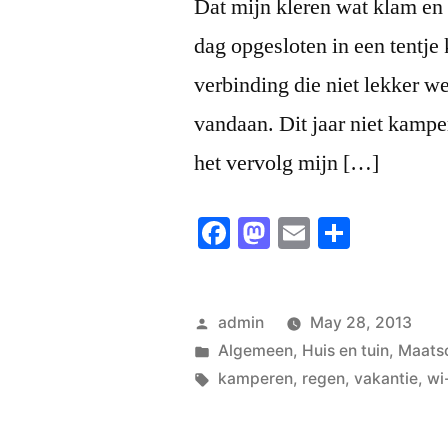
Dat mijn kleren wat klam en v
dag opgesloten in een tentj
verbinding die niet lekker we
vandaan. Dit jaar niet kampe
het vervolg mijn […]
Facebook
Mastodon
Email
Share
Posted
admin
May 28, 2013
by
Posted
Algemeen
,
Huis en tuin
,
Maats
in
Tags:
kamperen
,
regen
,
vakantie
,
wi-