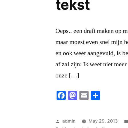
tekst
Oeps.. een draft maken op mo
maar moest even snel mijn h
en ook weer aangevuld, is be
af zal zijn: Ik weet niet me
onze […]
Facebook
Mastodon
Email
Share
Posted
admin
May 29, 2013