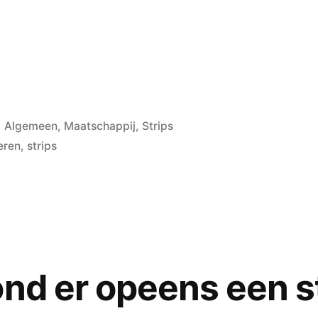
Posted
Algemeen
,
Maatschappij
,
Strips
in
eren
,
strips
ond er opeens een 