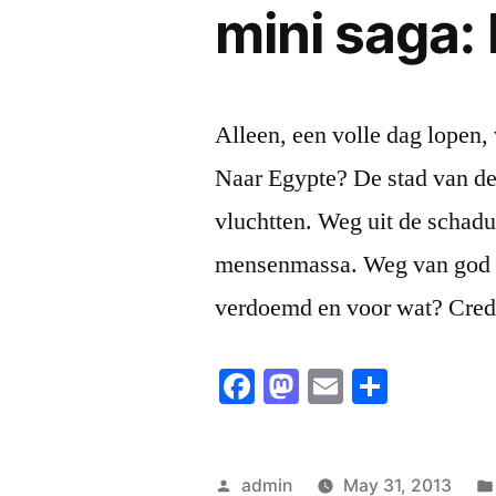
mini saga: 
Alleen, een volle dag lopen,
Naar Egypte? De stad van de 
vluchtten. Weg uit de schadu
mensenmassa. Weg van god 
verdoemd en voor wat? Credi
Facebook
Mastodon
Email
Share
Posted
admin
May 31, 2013