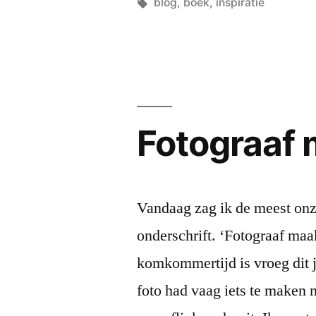
by
Tags:
blog
,
boek
,
inspiratie
Fotograaf 
Vandaag zag ik de meest onz
onderschrift. ‘Fotograaf maak
komkommertijd is vroeg dit j
foto had vaag iets te maken m