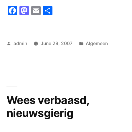
Facebook
Mastodon
Email
Share
Posted
Posted
admin
June 29, 2007
Algemeen
by
in
Wees verbaasd,
nieuwsgierig