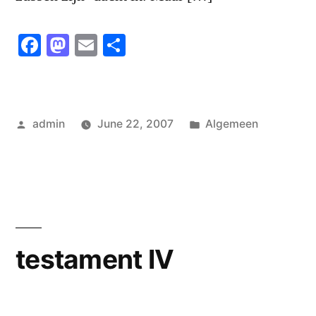
Facebook
Mastodon
Email
Share
Posted
Posted
admin
June 22, 2007
Algemeen
by
in
testament IV