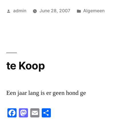
Posted
Posted
admin
June 28, 2007
Algemeen
by
in
te Koop
Een jaar lang is er geen hond ge
Facebook
Mastodon
Email
Share