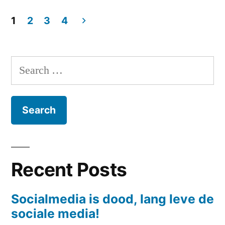
by
in
1
2
3
4
Posts
navigation
Search
for:
Recent Posts
Socialmedia is dood, lang leve de
sociale media!