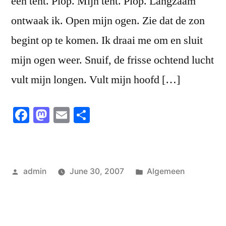
een tent. Plop. Mijn tent. Plop. Langzaam
ontwaak ik. Open mijn ogen. Zie dat de zon
begint op te komen. Ik draai me om en sluit
mijn ogen weer. Snuif, de frisse ochtend lucht
vult mijn longen. Vult mijn hoofd […]
Facebook
Mastodon
Email
Share
Posted
Posted
admin
June 30, 2007
Algemeen
by
in