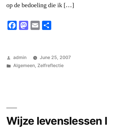
op de bedoeling die ik […]
Facebook
Mastodon
Email
Share
Posted
admin
June 25, 2007
by
Posted
Algemeen
,
Zelfreflectie
in
Wijze levenslessen I