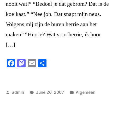
nooit wat!” “Bedoel je dat gebrom? Dat is de
koelkast.” “Nee joh. Dat snapt mijn neus.
Volgens mij zijn de buren herrie aan het
maken” “Herrie? Wat voor herrie, ik hoor
[…]
Facebook
Mastodon
Email
Share
Posted
Posted
admin
June 26, 2007
Algemeen
by
in