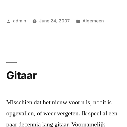
Posted
Posted
admin
June 24, 2007
Algemeen
by
in
Gitaar
Misschien dat het nieuw voor u is, nooit is
opgevallen, of weer vergeten. Ik speel al een
paar decennia lang gitaar. Voornamelijk