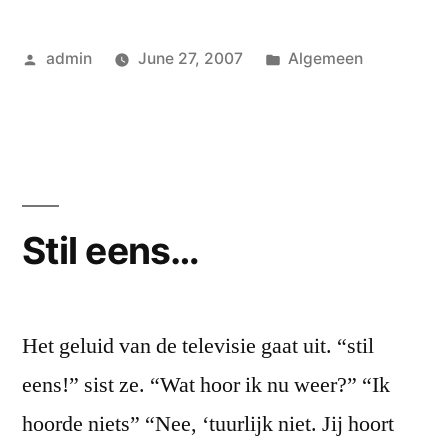
Posted
Posted
admin
June 27, 2007
Algemeen
by
in
Stil eens…
Het geluid van de televisie gaat uit. “stil
eens!” sist ze. “Wat hoor ik nu weer?” “Ik
hoorde niets” “Nee, ‘tuurlijk niet. Jij hoort