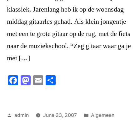
klassiek. Jarenlang heb ik op de woensdag
middag gitaarles gehad. Als klein jongentje
met een te grote gitaar op de rug, met de fiets
naar de muziekschool. “Zeg gitaar waar ga je
met […]
Facebook
Mastodon
Email
Share
Posted
Posted
admin
June 23, 2007
Algemeen
by
in