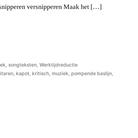
nipperen versnipperen Maak het […]
iek
,
songteksten
,
Werktijdreductie
itaren
,
kapot
,
kritisch
,
muziek
,
pompende baslijn
,