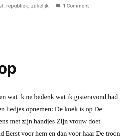
in
on
st
,
republiek
,
zakelijk
1 Comment
De
Vrijmarkt
 op
 en wat ik ne bedenk wat ik gisteravond had
n liedjes opnemen: De koek is op De
eens met zijn handjes Zijn vrouw doet
ld Eerst voor hem en dan voor haar De troon