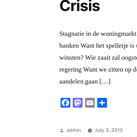
Crisis
Stagnatie in de woningmarkt 
banken Want het spelletje is 
winsten? Wie zaait zal oogs
regering Want we zitten op d
aandelen gaan […]
Facebook
Mastodon
Email
Share
Posted
admin
July 3, 2013