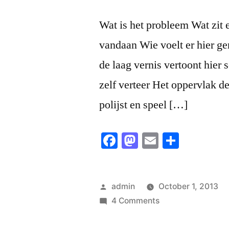
Wat is het probleem Wat zit 
vandaan Wie voelt er hier ge
de laag vernis vertoont hier s
zelf verteer Het oppervlak de
polijst en speel […]
Facebook
Mastodon
Email
Share
Posted
admin
October 1, 2013
by
on
4 Comments
De
ergernis