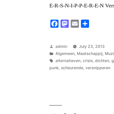
E-R-S-N-I-P-P-E-R-E-N Vers
Facebook
Mastodon
Email
Share
Posted
admin
July 23, 2013
by
Posted
Algemeen
,
Maatschappij
,
Muz
in
Tags:
alternatieven
,
crisis
,
dichten
,
g
punk
,
scheurende
,
versnipperen