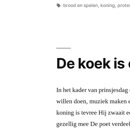
by
Tags:
brood en spelen
,
koning
,
prote
De koek is
In het kader van prinsjesdag
willen doen, muziek maken e
koning is tevree Hij zwaait 
gezellig mee De poet verdee