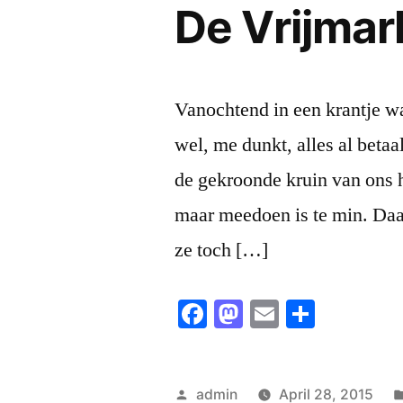
De Vrijmar
Vanochtend in een krantje wa
wel, me dunkt, alles al betaa
de gekroonde kruin van ons h
maar meedoen is te min. Daar
ze toch […]
Facebook
Mastodon
Email
Share
Posted
admin
April 28, 2015