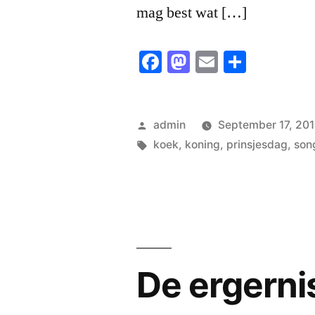
mag best wat […]
Facebook
Mastodon
Email
Share
Posted
admin
September 17, 20
by
Tags:
koek
,
koning
,
prinsjesdag
,
son
De ergerni