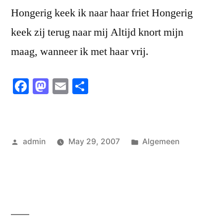
Hongerig keek ik naar haar friet Hongerig
keek zij terug naar mij Altijd knort mijn
maag, wanneer ik met haar vrij.
Facebook
Mastodon
Email
Share
Posted
Posted
admin
May 29, 2007
Algemeen
by
in