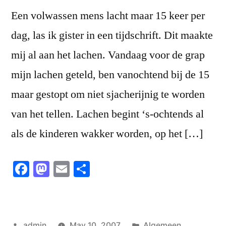
Een volwassen mens lacht maar 15 keer per
dag, las ik gister in een tijdschrift. Dit maakte
mij al aan het lachen. Vandaag voor de grap
mijn lachen geteld, ben vanochtend bij de 15
maar gestopt om niet sjacherijnig te worden
van het tellen. Lachen begint ‘s-ochtends al
als de kinderen wakker worden, op het […]
Facebook
Mastodon
Email
Share
Posted
Posted
admin
May 10, 2007
Algemeen