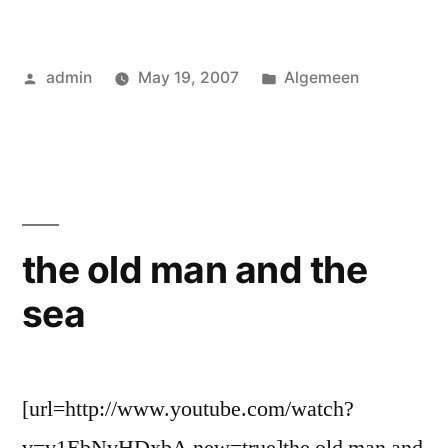
Posted
Posted
admin
May 19, 2007
Algemeen
by
in
the old man and the
sea
[url=http://www.youtube.com/watch?
v=v1EbNvHDxbA new=true]the old man and