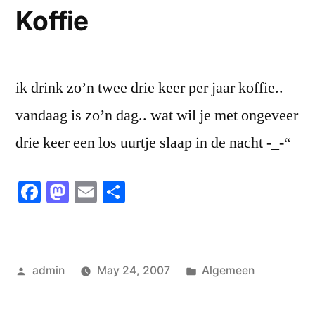
Koffie
ik drink zo’n twee drie keer per jaar koffie..
vandaag is zo’n dag.. wat wil je met ongeveer
drie keer een los uurtje slaap in de nacht -_-“
Facebook
Mastodon
Email
Share
Posted
Posted
admin
May 24, 2007
Algemeen
by
in