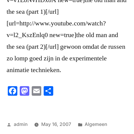
the sea (part 1)[/url]
[url=http://www.youtube.com/watch?
v=l2_KszEnlq0 new=true]the old man and
the sea (part 2)[/url] gewoon omdat de russen
zo lomp goed zijn in de experimentele
animatie technieken.
Facebook
Mastodon
Email
Share
Posted
Posted
admin
May 16, 2007
Algemeen
by
in