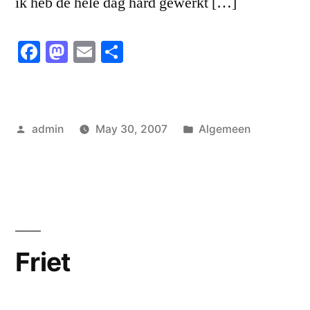
ik heb de hele dag hard gewerkt […]
Facebook
Mastodon
Email
Share
Posted
Posted
admin
May 30, 2007
Algemeen
by
in
Friet