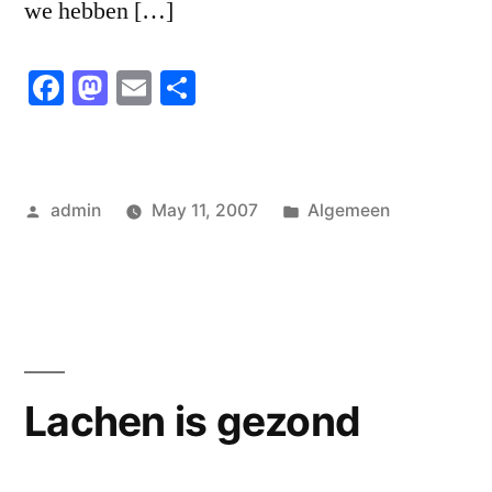
we hebben […]
Facebook
Mastodon
Email
Share
Posted
Posted
admin
May 11, 2007
Algemeen
by
in
Lachen is gezond