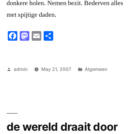
donkere holen. Nemen bezit. Bederven alles
met spijtige daden.
Facebook
Mastodon
Email
Share
Posted
Posted
admin
May 21, 2007
Algemeen
by
in
de wereld draait door