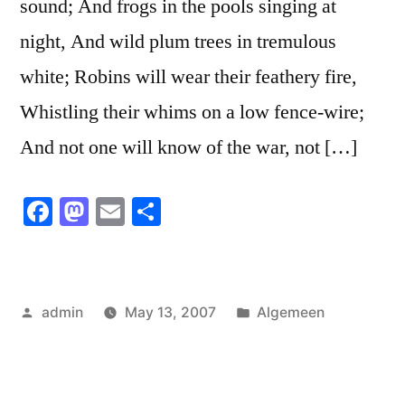
sound; And frogs in the pools singing at
night, And wild plum trees in tremulous
white; Robins will wear their feathery fire,
Whistling their whims on a low fence-wire;
And not one will know of the war, not […]
Facebook
Mastodon
Email
Share
Posted
Posted
admin
May 13, 2007
Algemeen
by
in