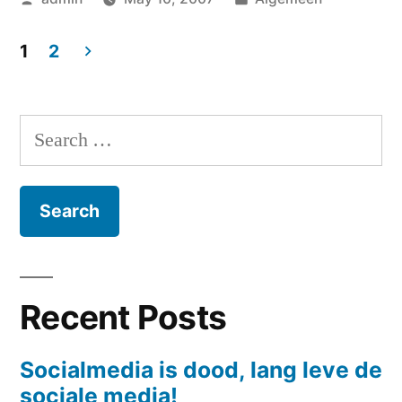
by
in
1
2
Posts
navigation
Search
for:
Recent Posts
Socialmedia is dood, lang leve de
sociale media!