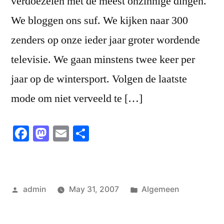
verdoezelen met de meest onzinnige dingen.
We bloggen ons suf. We kijken naar 300
zenders op onze ieder jaar groter wordende
televisie. We gaan minstens twee keer per
jaar op de wintersport. Volgen de laatste
mode om niet verveeld te […]
Facebook
Mastodon
Email
Share
Posted
Posted
admin
May 31, 2007
Algemeen
by
in