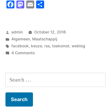
Facebook
Mastodon
Email
Share
Posted
admin
October 12, 2016
by
Posted
Algemeen
,
Maatschappij
in
Tags:
facebook
,
keuze
,
rss
,
toekomst
,
weblog
on
4 Comments
Facebook
killers
Search
for: