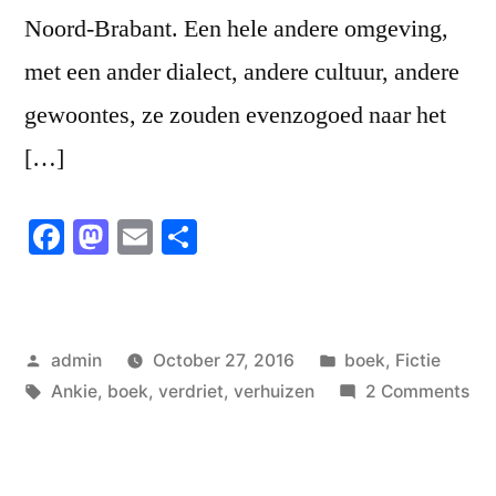
Noord-Brabant. Een hele andere omgeving,
met een ander dialect, andere cultuur, andere
gewoontes, ze zouden evenzogoed naar het
[…]
Facebook
Mastodon
Email
Share
Posted
Posted
admin
October 27, 2016
boek
,
Fictie
by
Tags:
in
on
Ankie
,
boek
,
verdriet
,
verhuizen
2 Comments
Th
nev
en