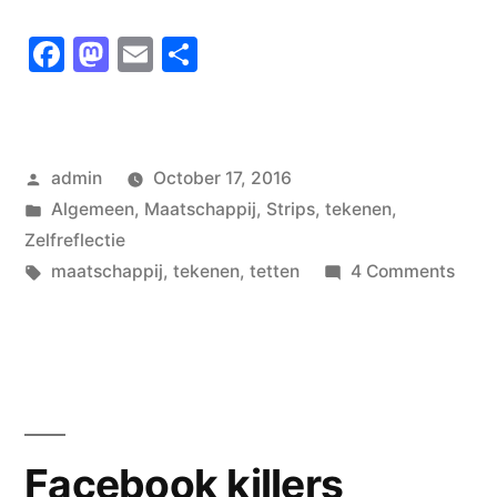
Facebook
Mastodon
Email
Share
Posted
admin
October 17, 2016
by
Posted
Algemeen
,
Maatschappij
,
Strips
,
tekenen
,
in
Zelfreflectie
Tags:
on
maatschappij
,
tekenen
,
tetten
4 Comments
Tett
Facebook killers