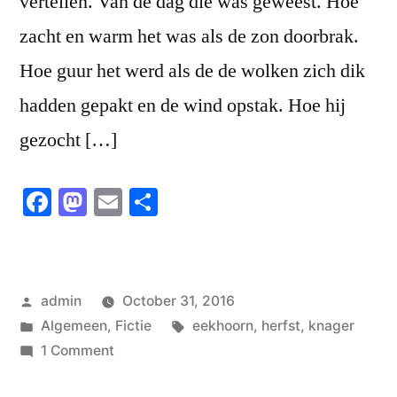
vertellen. Van de dag die was geweest. Hoe
zacht en warm het was als de zon doorbrak.
Hoe guur het werd als de de wolken zich dik
hadden gepakt en de wind opstak. Hoe hij
gezocht […]
Facebook
Mastodon
Email
Share
Posted
admin
October 31, 2016
by
Posted
Tags:
Algemeen
,
Fictie
eekhoorn
,
herfst
,
knager
in
on
1 Comment
Knager