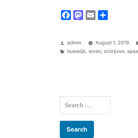
Facebook
Mastodon
Email
Share
Posted
admin
August 1, 2019
by
Tags:
huwelijk
,
leven
,
schrijven
,
spe
Search
for: