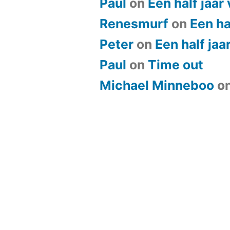
Paul
on
Een half jaar
Renesmurf
on
Een ha
Peter
on
Een half jaa
Paul
on
​Time out
Michael Minneboo
o