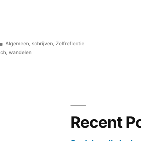
Posted
Algemeen
,
schrijven
,
Zelfreflectie
in
ech
,
wandelen
Recent P