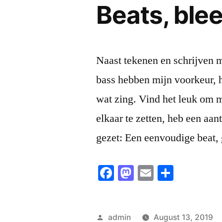
Beats, ble
Naast tekenen en schrijven m
bass hebben mijn voorkeur, h
wat zing. Vind het leuk om me
elkaar te zetten, heb een a
gezet: Een eenvoudige beat,
Facebook
Mastodon
Email
Share
Posted
admin
August 13, 2019