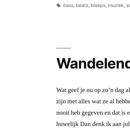
by
Tags:
bass
,
beats
,
bleeps
,
muziek
,
s
Wandelend 
Wat geef je nu op zo’n dag a
zijn met alles wat ze al hebb
nooit heb gegeven en dat is 
huwelijk Dan denk ik aan ju