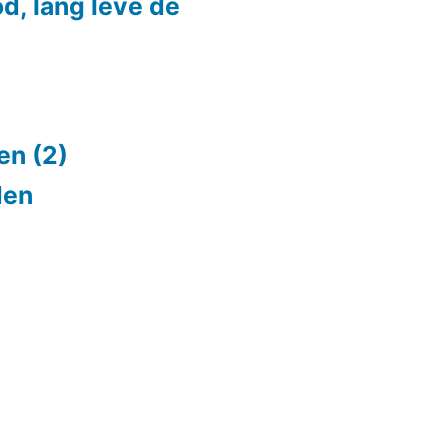
d, lang leve de
en (2)
den