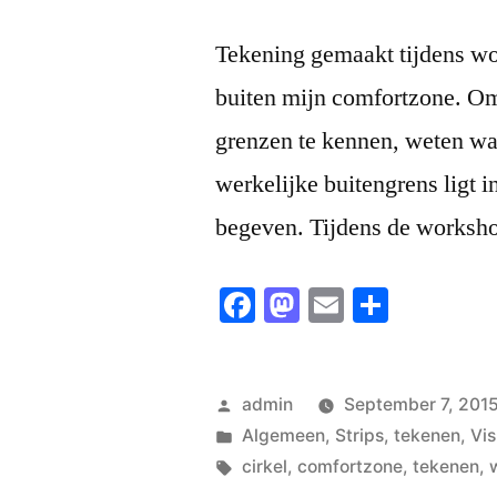
Tekening gemaakt tijdens wor
buiten mijn comfortzone. Om 
grenzen te kennen, weten wa
werkelijke buitengrens ligt in
begeven. Tijdens de worksho
Facebook
Mastodon
Email
Share
Posted
admin
September 7, 201
by
Posted
Algemeen
,
Strips
,
tekenen
,
Vi
in
Tags:
cirkel
,
comfortzone
,
tekenen
,