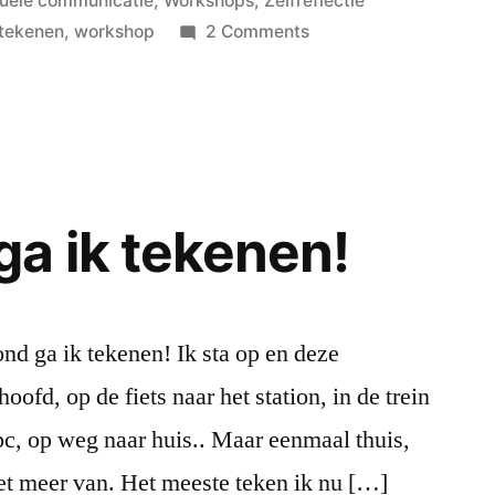
suele communicatie
,
Workshops
,
Zelfreflectie
on
tekenen
,
workshop
2 Comments
Lijstjes
zijn
recepten
maar
geen
garantie
a ik tekenen!
d ga ik tekenen! Ik sta op en deze
oofd, op de fiets naar het station, in de trein
pc, op weg naar huis.. Maar eenmaal thuis,
iet meer van. Het meeste teken ik nu […]