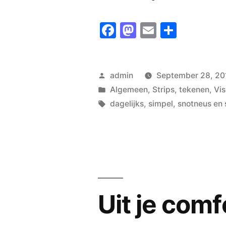
Facebook
Mastodon
Email
Share
Posted
admin
September 28, 20
by
Posted
Algemeen
,
Strips
,
tekenen
,
Vi
in
Tags:
dagelijks
,
simpel
,
snotneus en 
Uit je com