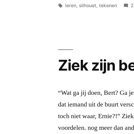
by
Tags:
leren
,
silhouet
,
tekenen
2
Ziek zijn 
“Wat ga jij doen, Bert? Ga j
dat iemand uit de buurt vers
toch niet waar, Ernie?!” Ziek
voordelen. nog meer dan ander