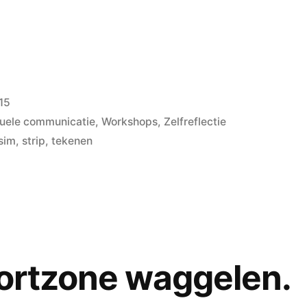
15
suele communicatie
,
Workshops
,
Zelfreflectie
sim
,
strip
,
tekenen
fortzone waggelen.