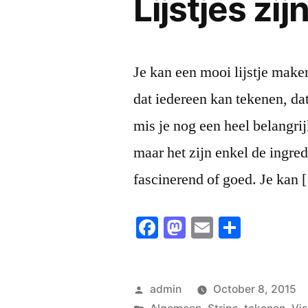
Lijstjes zi
Je kan een mooi lijstje make
dat iedereen kan tekenen, d
mis je nog een heel belangrij
maar het zijn enkel de ingred
fascinerend of goed. Je kan
Facebook
Mastodon
Email
Share
Posted
admin
October 8, 2015
by
Posted