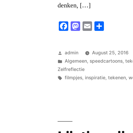
denken, […]
Facebook
Mastodon
Email
Share
Posted
admin
August 25, 2016
by
Posted
Algemeen
,
speedcartoons
,
tek
in
Zelfreflectie
Tags:
filmpjes
,
inspiratie
,
tekenen
,
w