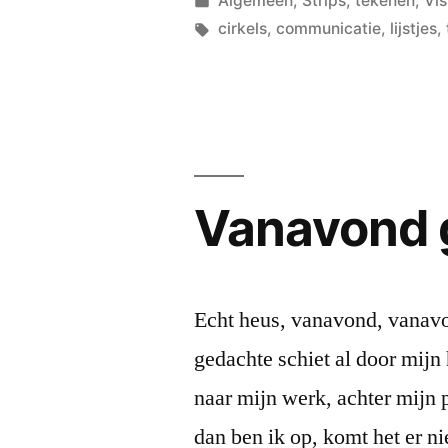
Algemeen
,
Strips
,
tekenen
,
Vi
in
Tags:
cirkels
,
communicatie
,
lijstjes
,
Vanavond g
Echt heus, vanavond, vanavon
gedachte schiet al door mijn h
naar mijn werk, achter mijn 
dan ben ik op, komt het er n