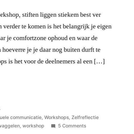
kshop, stiften liggen stiekem best ver
verder te komen is het belangrijk je eigen
ar je comfortzone ophoud en waar de
 hoeverre je je daar nog buiten durft te
ps is het voor de deelnemers al een […]
5
suele communicatie
,
Workshops
,
Zelfreflectie
on
waggelen
,
workshop
5 Comments
Uit