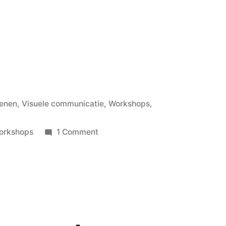
enen
,
Visuele communicatie
,
Workshops
,
on
orkshops
1 Comment
Ziek
zijn
beter
worden