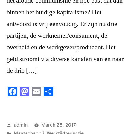
het aloude communisme en hoe past dat dan
binnen het huidige kapitalisme? Het
antwoord is vrij eenvoudig. Er zijn nu drie
partijen, de werknemer/consument, de
overheid en de werkgever/producent. Het
geld stroomt via diverse kanalen van en naar
de drie […]
Facebook
Mastodon
Email
Share
Posted
admin
March 28, 2017
by
Posted
Maatschappij
,
Werktijdreductie