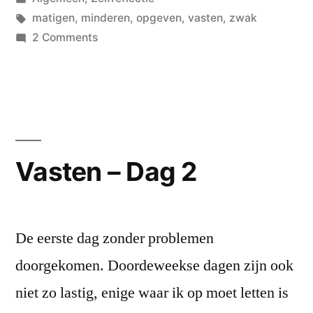
in
Tags:
matigen
,
minderen
,
opgeven
,
vasten
,
zwak
on
2 Comments
Vasten
–
Dag
Laat
Maar
Vasten – Dag 2
De eerste dag zonder problemen
doorgekomen. Doordeweekse dagen zijn ook
niet zo lastig, enige waar ik op moet letten is