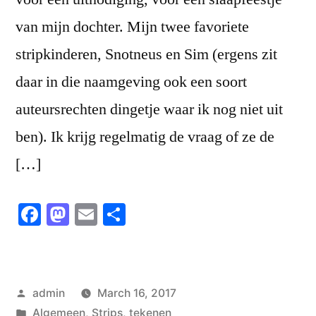
van mijn dochter. Mijn twee favoriete
stripkinderen, Snotneus en Sim (ergens zit
daar in die naamgeving ook een soort
auteursrechten dingetje waar ik nog niet uit
ben). Ik krijg regelmatig de vraag of ze de
[…]
Facebook
Mastodon
Email
Share
Posted
admin
March 16, 2017
by
Posted
Algemeen
,
Strips
,
tekenen