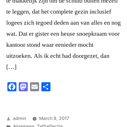
te makkelijk zijn om de schuld buiten mezelf
te leggen, dat het complete gezin inclusief
logees zich tegoed deden aan van alles en nog
wat. Dat er gister een heuse snoepkraam voor
kantoor stond waar eenieder mocht
uitzoeken. Als ik echt had doorgezet, dan
[…]
Facebook
Mastodon
Email
Share
Posted
admin
March 8, 2017
by
Posted
Algemeen
,
Zelfreflectie