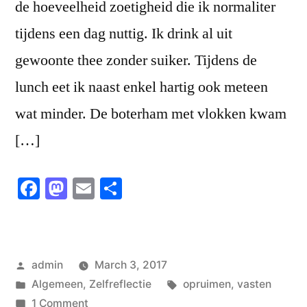
de hoeveelheid zoetigheid die ik normaliter
tijdens een dag nuttig. Ik drink al uit
gewoonte thee zonder suiker. Tijdens de
lunch eet ik naast enkel hartig ook meteen
wat minder. De boterham met vlokken kwam
[…]
Facebook
Mastodon
Email
Share
Posted
admin
March 3, 2017
by
Posted
Tags:
Algemeen
,
Zelfreflectie
opruimen
,
vasten
in
on
1 Comment