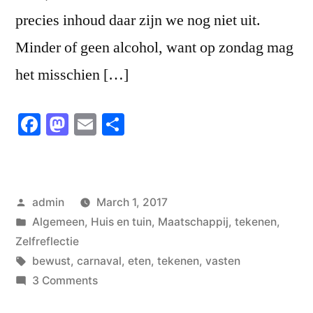
precies inhoud daar zijn we nog niet uit.
Minder of geen alcohol, want op zondag mag
het misschien […]
Facebook
Mastodon
Email
Share
Posted
admin
March 1, 2017
by
Posted
Algemeen
,
Huis en tuin
,
Maatschappij
,
tekenen
,
in
Zelfreflectie
Tags:
bewust
,
carnaval
,
eten
,
tekenen
,
vasten
on
3 Comments
Vasten