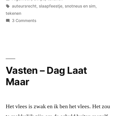
in
Tags:
auteursrecht
,
slaapfeestje
,
snotneus en sim
,
tekenen
on
3 Comments
Slaapfeestje
Vasten – Dag Laat
Maar
Het vlees is zwak en ik ben het vlees. Het zou