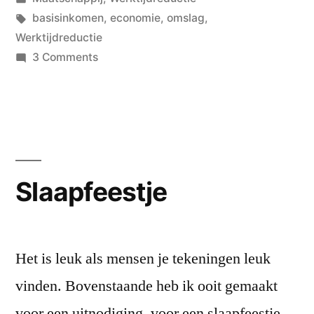
in
Tags:
basisinkomen
,
economie
,
omslag
,
Werktijdreductie
on
3 Comments
Wie
gaat
dat
betalen?
Slaapfeestje
Het is leuk als mensen je tekeningen leuk
vinden. Bovenstaande heb ik ooit gemaakt
voor een uitnodiging, voor een slaapfeestje