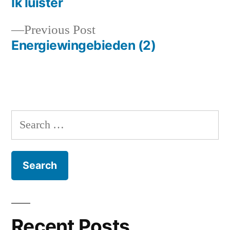
post:
Ik luister
Post
Previous
Previous Post
navigation
post:
Energiewingebieden (2)
Search
for:
Recent Posts