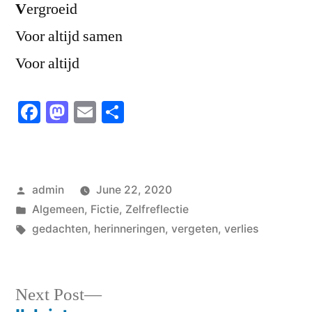
V
ergroeid
Voor altijd samen
Voor altijd
Facebook
Mastodon
Email
Share
Posted
admin
June 22, 2020
by
Posted
Algemeen
,
Fictie
,
Zelfreflectie
in
Tags:
gedachten
,
herinneringen
,
vergeten
,
verlies
Next
Next Post