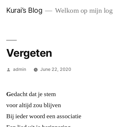
Skip
Kurai’s Blog
Welkom op mijn log
to
content
Vergeten
Posted
admin
June 22, 2020
by
G
edacht dat je stem
voor altijd zou blijven
Bij ieder woord een associatie