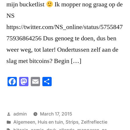
mijn bucketlist
Ik mopper nog graag op de
NS
https://twitter.com/NS_online/status/5755847
75936864256 Dus genoeg te doen, dus ben
weer weg, tot later! Ondertussen zelf aan de
slag met bitcoins? Begin […]
Facebook
Mastodon
Email
Share
Posted
admin
March 17, 2015
by
Posted
Algemeen
,
Huis en tuin
,
Strips
,
Zelfreflectie
in
Tags: