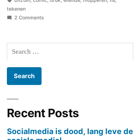
bitcoin
,
comic
,
druk
,
ellende
,
mopperen
,
ns
,
tekenen
on
2 Comments
Hoe
gaat
het
Search
Rits?
for:
Nogal
druk
knoopjes!
Recent Posts
Socialmedia is dood, lang leve de