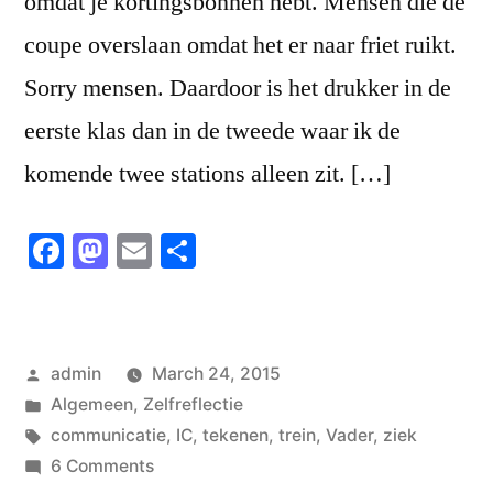
omdat je kortingsbonnen hebt. Mensen die de
coupe overslaan omdat het er naar friet ruikt.
Sorry mensen. Daardoor is het drukker in de
eerste klas dan in de tweede waar ik de
komende twee stations alleen zit. […]
Facebook
Mastodon
Email
Share
Posted
admin
March 24, 2015
by
Posted
Algemeen
,
Zelfreflectie
in
Tags:
communicatie
,
IC
,
tekenen
,
trein
,
Vader
,
ziek
on
6 Comments