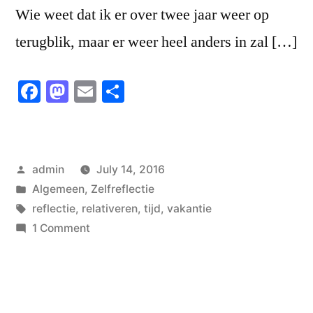
Wie weet dat ik er over twee jaar weer op
terugblik, maar er weer heel anders in zal […]
Facebook
Mastodon
Email
Share
Posted
admin
July 14, 2016
by
Posted
Algemeen
,
Zelfreflectie
in
Tags:
reflectie
,
relativeren
,
tijd
,
vakantie
on
1 Comment
Twee
weken