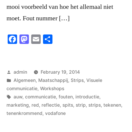
mooi voorbeeld van hoe het allemaal niet
moet. Fout nummer […]
Facebook
Mastodon
Email
Share
Posted
admin
February 19, 2014
by
Posted
Algemeen
,
Maatschappij
,
Strips
,
Visuele
in
communicatie
,
Workshops
Tags:
auw
,
communicatie
,
fouten
,
introductie
,
marketing
,
red
,
reflectie
,
spits
,
strip
,
strips
,
tekenen
,
tenenkrommend
,
vodafone