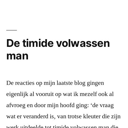
will
be
allright
II
De timide volwassen
man
De reacties op mijn laatste blog gingen
eigenlijk al vooruit op wat ik mezelf ook al
afvroeg en door mijn hoofd ging: ‘de vraag
wat er veranderd is, van trotse kleuter die zijn
werk uitdeelde tot timide volwassen man die