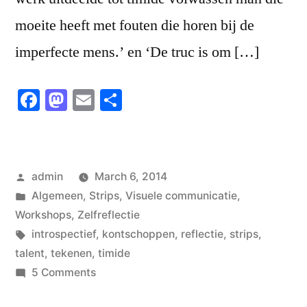
moeite heeft met fouten die horen bij de
imperfecte mens.’ en ‘De truc is om […]
Facebook
Mastodon
Email
Share
Posted
admin
March 6, 2014
by
Posted
Algemeen
,
Strips
,
Visuele communicatie
,
in
Workshops
,
Zelfreflectie
Tags:
introspectief
,
kontschoppen
,
reflectie
,
strips
,
talent
,
tekenen
,
timide
on
5 Comments
De