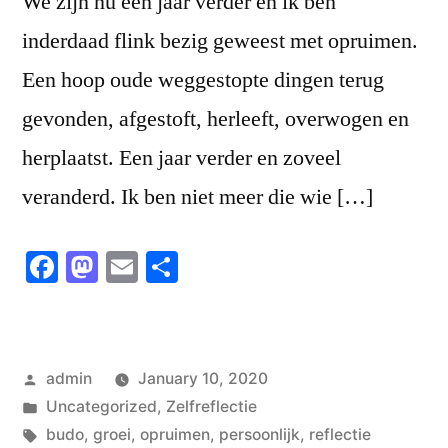
We zijn nu een jaar verder en ik ben
inderdaad flink bezig geweest met opruimen.
Een hoop oude weggestopte dingen terug
gevonden, afgestoft, herleeft, overwogen en
herplaatst. Een jaar verder en zoveel
veranderd. Ik ben niet meer die wie […]
Facebook
Mastodon
Email
Share
Posted
admin
January 10, 2020
by
Posted
Uncategorized
,
Zelfreflectie
in
Tags:
budo
,
groei
,
opruimen
,
persoonlijk
,
reflectie