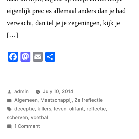
eigenlijk precies allemaal anders dan je had
verwacht, dan tel je je zegeningen, kijk je
[…]
Facebook
Mastodon
Email
Share
Posted
admin
July 10, 2014
by
Posted
Algemeen
,
Maatschappij
,
Zelfreflectie
in
Tags:
deceptie
,
killers
,
leven
,
olifant
,
reflectie
,
scherven
,
voetbal
on
1 Comment
Everything