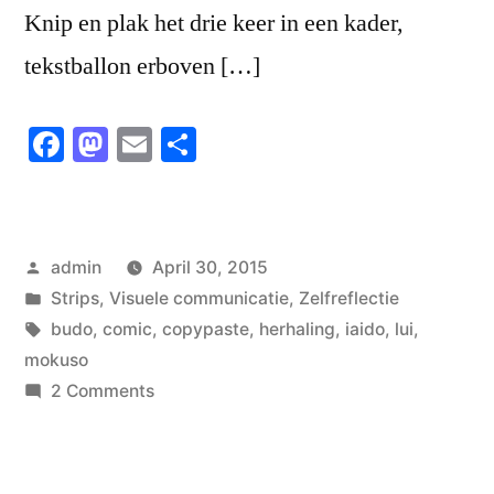
Knip en plak het drie keer in een kader,
tekstballon erboven […]
Facebook
Mastodon
Email
Share
Posted
admin
April 30, 2015
by
Posted
Strips
,
Visuele communicatie
,
Zelfreflectie
in
Tags:
budo
,
comic
,
copypaste
,
herhaling
,
iaido
,
lui
,
mokuso
on
2 Comments
Lui
zijn