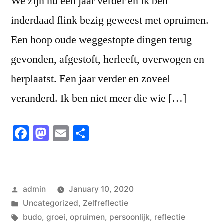
We zijn nu een jaar verder en ik ben
inderdaad flink bezig geweest met opruimen.
Een hoop oude weggestopte dingen terug
gevonden, afgestoft, herleeft, overwogen en
herplaatst. Een jaar verder en zoveel
veranderd. Ik ben niet meer die wie […]
Facebook
Mastodon
Email
Share
Posted
admin
January 10, 2020
by
Posted
Uncategorized
,
Zelfreflectie
in
Tags:
budo
,
groei
,
opruimen
,
persoonlijk
,
reflectie