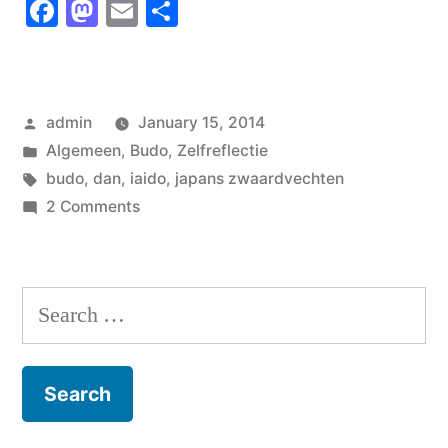
Facebook
Mastodon
Email
Share
Posted
admin
January 15, 2014
by
Posted
Algemeen
,
Budo
,
Zelfreflectie
in
Tags:
budo
,
dan
,
iaido
,
japans zwaardvechten
on
2 Comments
Dan
Search
for: