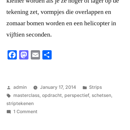
kleiner worden als je ze hoger of lager op de
tekening zet, vormpjes die overlappen en
zomaar bomen worden en een helicopter in
vijftien seconden.
Facebook
Mastodon
Email
Share
Posted
Posted
admin
January 17, 2014
Strips
by
Tags:
in
masterclass
,
opdracht
,
perspectief
,
schetsen
,
striptekenen
on
1 Comment
Masterclass
2