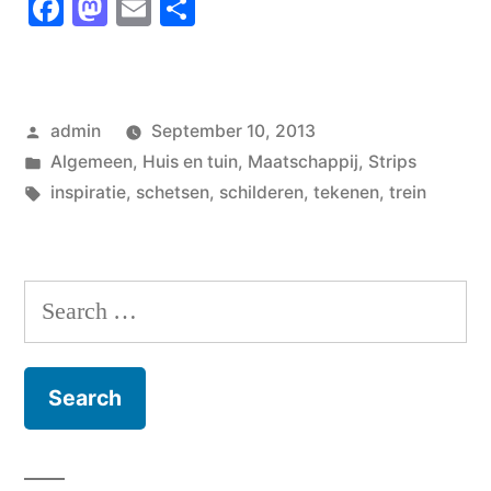
Facebook
Mastodon
Email
Share
Posted
admin
September 10, 2013
by
Posted
Algemeen
,
Huis en tuin
,
Maatschappij
,
Strips
in
Tags:
inspiratie
,
schetsen
,
schilderen
,
tekenen
,
trein
Search
for: