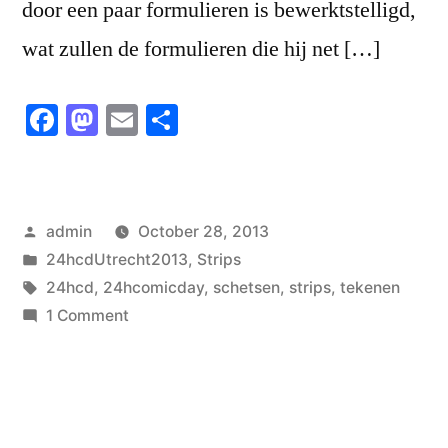
door een paar formulieren is bewerktstelligd,
wat zullen de formulieren die hij net […]
Facebook
Mastodon
Email
Share
Posted
admin
October 28, 2013
by
Posted
24hcdUtrecht2013
,
Strips
in
Tags:
24hcd
,
24hcomicday
,
schetsen
,
strips
,
tekenen
on
1 Comment
24HCD
PAGINA
12/14