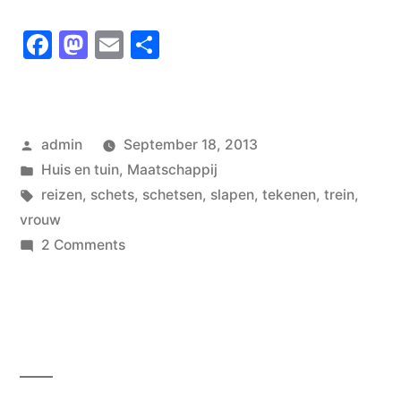
Facebook
Mastodon
Email
Share
Posted
admin
September 18, 2013
by
Posted
Huis en tuin
,
Maatschappij
in
Tags:
reizen
,
schets
,
schetsen
,
slapen
,
tekenen
,
trein
,
vrouw
on
2 Comments
Slapende
vrouw