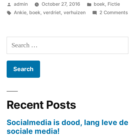
Posted
Posted
admin
October 27, 2016
boek
,
Fictie
by
Tags:
in
on
Ankie
,
boek
,
verdriet
,
verhuizen
2 Comments
Th
nev
en
Search
sto
for:
Recent Posts
Socialmedia is dood, lang leve de
sociale media!