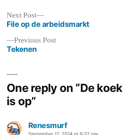
Next
Next Post
post:
File op de arbeidsmarkt
Post
Previous
Previous Post
navigation
post:
Tekenen
One reply on “De koek
is op”
Renesmurf
September 17, 2014 at 9:32 pm