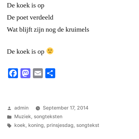
De koek is op
De poet verdeeld
Wat blijft zijn nog de kruimels
De koek is op
Facebook
Mastodon
Email
Share
Posted
admin
September 17, 2014
by
Posted
Muziek
,
songteksten
in
Tags:
koek
,
koning
,
prinsjesdag
,
songtekst