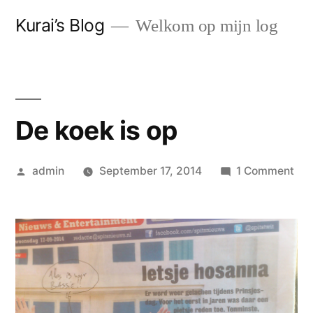
Skip
Kurai’s Blog
Welkom op mijn log
to
content
De koek is op
Posted
on
admin
September 17, 2014
1 Comment
by
De
koe
is
op