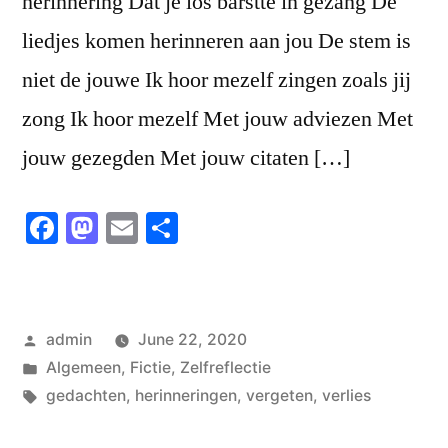
herinnering Dat je los barstte in gezang De
liedjes komen herinneren aan jou De stem is
niet de jouwe Ik hoor mezelf zingen zoals jij
zong Ik hoor mezelf Met jouw adviezen Met
jouw gezegden Met jouw citaten […]
Facebook
Mastodon
Email
Share
Posted
admin
June 22, 2020
by
Posted
Algemeen
,
Fictie
,
Zelfreflectie
in
Tags:
gedachten
,
herinneringen
,
vergeten
,
verlies