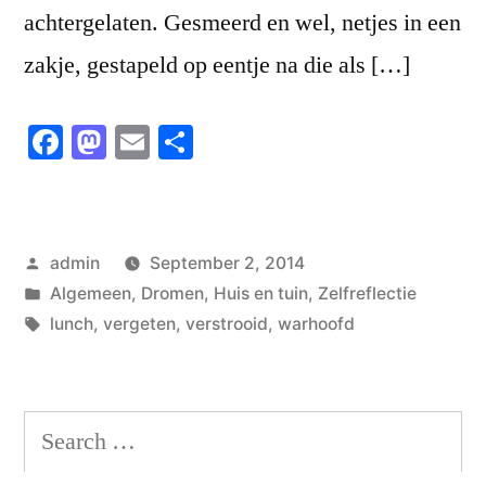
achtergelaten. Gesmeerd en wel, netjes in een
zakje, gestapeld op eentje na die als […]
Facebook
Mastodon
Email
Share
Posted
admin
September 2, 2014
by
Posted
Algemeen
,
Dromen
,
Huis en tuin
,
Zelfreflectie
in
Tags:
lunch
,
vergeten
,
verstrooid
,
warhoofd
Search
for: