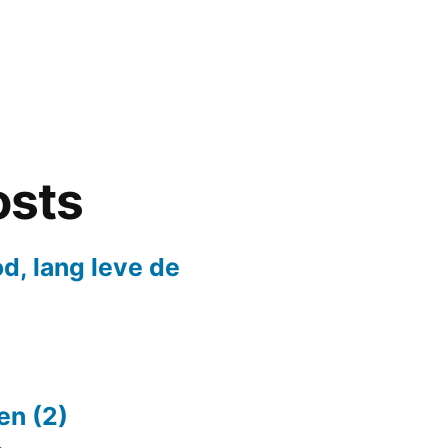
osts
d, lang leve de
en (2)