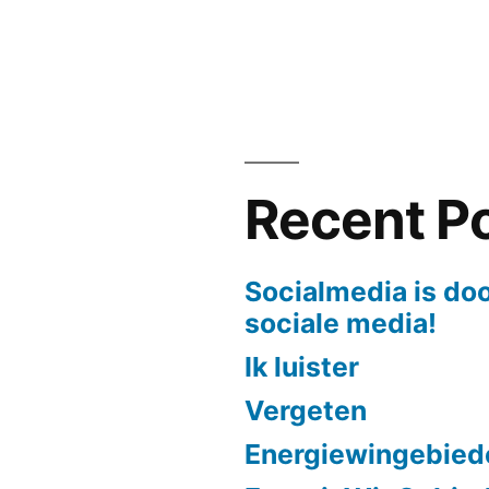
Dromen
van..
van
wat
eigenlijk?
Recent P
Socialmedia is doo
sociale media!
Ik luister
Vergeten
Energiewingebied