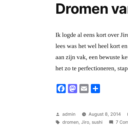
Dromen van
Ik logde al eens kort over Ji
lees was het wel heel kort e
aan zijn vak, een bewuste ke
het zo te perfectioneren, sta
Facebook
Mastodon
Email
Share
Posted
admin
August 8, 2014
by
Tags:
dromen
,
Jiro
,
sushi
7 Co