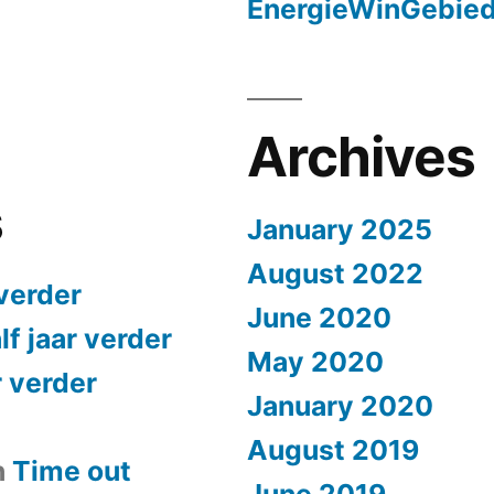
EnergieWinGebie
Archives
s
January 2025
August 2022
 verder
June 2020
lf jaar verder
May 2020
r verder
January 2020
August 2019
n
​Time out
June 2019