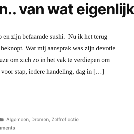
.. van wat eigenlij
ro en zijn befaamde sushi. Nu ik het terug
n beknopt. Wat mij aansprak was zijn devotie
uze om zich zo in het vak te verdiepen om
p voor stap, iedere handeling, dag in […]
Posted
Algemeen
,
Dromen
,
Zelfreflectie
in
on
mments