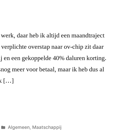
n werk, daar heb ik altijd een maandtraject
verplichte overstap naar ov-chip zit daar
ij en een gekoppelde 40% daluren korting.
snog meer voor betaal, maar ik heb dus al
ik […]
Posted
Algemeen
,
Maatschappij