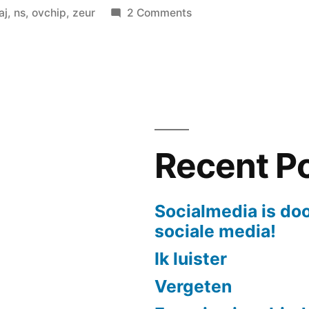
in
on
aj
,
ns
,
ovchip
,
zeur
2 Comments
NS
Ellende
Recent P
Socialmedia is doo
sociale media!
Ik luister
Vergeten