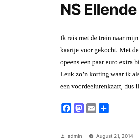
NS Ellende
Ik reis met de trein naar mij
kaartje voor gekocht. Met de 
opeens een paar euro extra b
Leuk zo’n korting waar ik al
een voordeelurenkaart, dus 
Facebook
Mastodon
Email
Share
Posted
admin
August 21, 2014