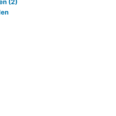
en (2)
den