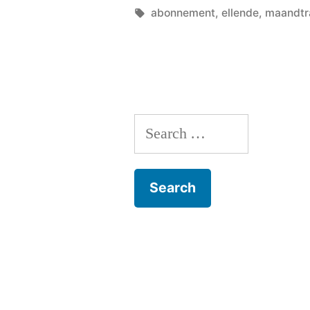
by
Tags:
abonnement
,
ellende
,
maandtr
Search
for: