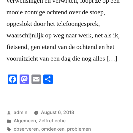
verwensingen en verwijten, loopt ze op een
mooie zonnige ochtend over de stoep,
opgeslokt door het telefoongesprek,
waarschijnlijk op weg naar werk, net als ik,
fietsend, genietend van de ochtend en het
vooruitzicht van een dag die nog alles […]
Facebook
Mastodon
Email
Share
Posted
admin
August 6, 2018
by
Posted
Algemeen
,
Zelfreflectie
in
Tags:
observeren
,
omdenken
,
problemen