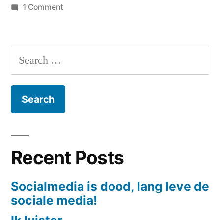
on
1 Comment
De
hele
de
Search
dag
for:
vergald
Recent Posts
Socialmedia is dood, lang leve de
sociale media!
Ik luister