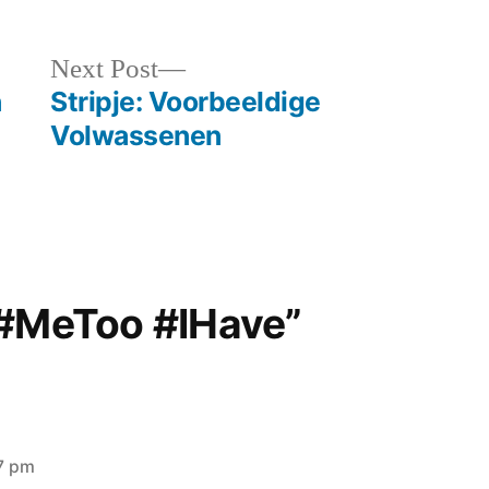
Next
Next Post
post:
n
Stripje: Voorbeeldige
Volwassenen
“#MeToo #IHave”
07 pm