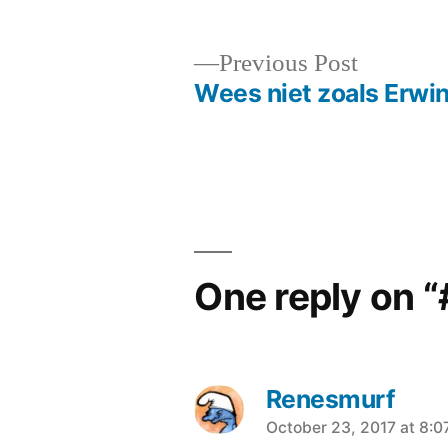
Previous
Previous Post
post:
Wees niet zoals Erwi
Post
navigation
One reply on 
Renesmurf
says:
October 23, 2017 at 8: