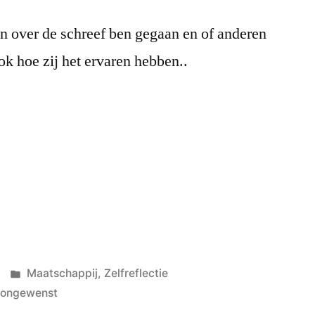
n over de schreef ben gegaan en of anderen
ok hoe zij het ervaren hebben..
Posted
Maatschappij
,
Zelfreflectie
in
,
ongewenst