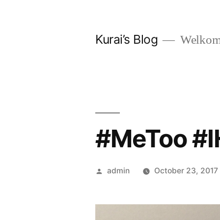
Skip
to
Kurai’s Blog
Welkom 
content
#MeToo #I
Posted
admin
October 23, 2017
by