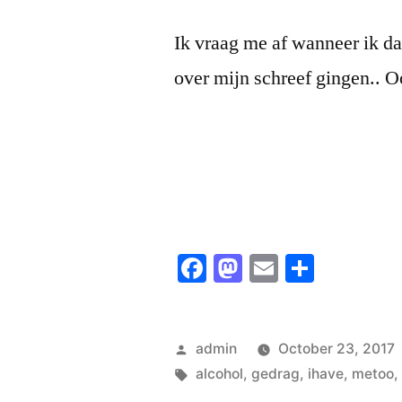
Ik vraag me af wanneer ik da
over mijn schreef gingen.. O
Facebook
Mastodon
Email
Share
Posted
admin
October 23, 2017
by
Tags:
alcohol
,
gedrag
,
ihave
,
metoo