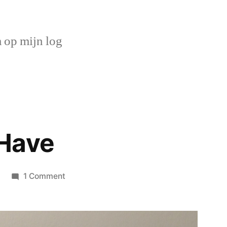
op mijn log
Have
on
1 Comment
#MeToo
#IHave