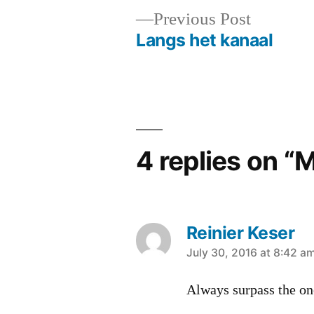
Previous
Previous Post
post:
Langs het kanaal
Post
navigation
4 replies on “
Reinier Keser
says:
July 30, 2016 at 8:42 a
Always surpass the on