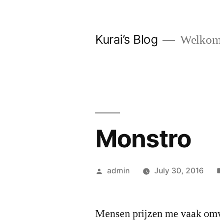
Skip
to
Kurai’s Blog
Welkom 
content
Monstro
Posted
admin
July 30, 2016
by
Mensen prijzen me vaak omwi