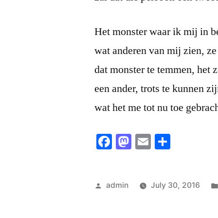
Het monster waar ik mij in b
wat anderen van mij zien, ze 
dat monster te temmen, het 
een ander, trots te kunnen zi
wat het me tot nu toe gebrach
Facebook
Mastodon
Email
Share
Posted
admin
July 30, 2016
by