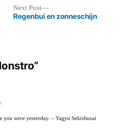
Next
Next Post
post:
Regenbui en zonneschijn
Monstro”
m
e you were yesterday. – Yagyu Sekishusai