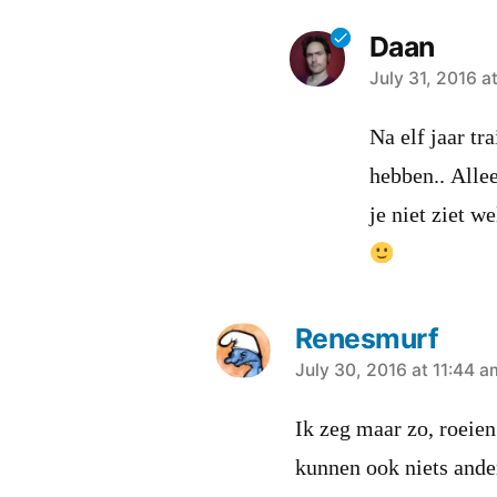
Daan
says:
July 31, 2016 a
Na elf jaar tr
hebben.. Allee
je niet ziet w
Renesmurf
says:
July 30, 2016 at 11:44 a
Ik zeg maar zo, roeien
kunnen ook niets ande