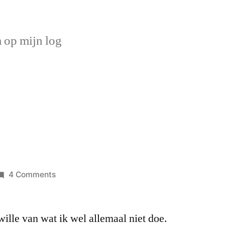
op mijn log
on
4 Comments
Monstro
lle van wat ik wel allemaal niet doe.