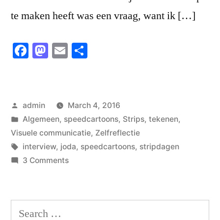
te maken heeft was een vraag, want ik […]
Facebook
Mastodon
Email
Share
Posted
admin
March 4, 2016
by
Posted
Algemeen
,
speedcartoons
,
Strips
,
tekenen
,
in
Visuele communicatie
,
Zelfreflectie
Tags:
interview
,
joda
,
speedcartoons
,
stripdagen
on
3 Comments
Daar
zit
je
Search
dan