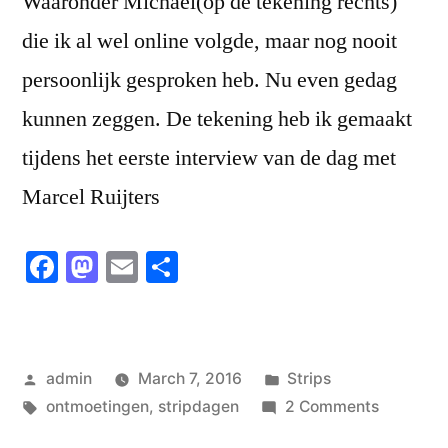
Waaronder Michael(op de tekening rechts)
die ik al wel online volgde, maar nog nooit
persoonlijk gesproken heb. Nu even gedag
kunnen zeggen. De tekening heb ik gemaakt
tijdens het eerste interview van de dag met
Marcel Ruijters
Facebook
Mastodon
Email
Share
Posted
Posted
admin
March 7, 2016
Strips
by
Tags:
in
on
ontmoetingen
,
stripdagen
2 Comments
Ontmoet