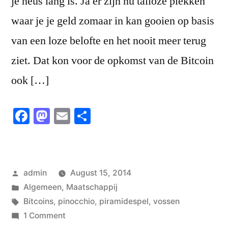
je neus lang is. Ja er zijn nu talloze plekken
waar je je geld zomaar in kan gooien op basis
van een loze belofte en het nooit meer terug
ziet. Dat kon voor de opkomst van de Bitcoin
ook […]
Facebook
Mastodon
Email
Share
Posted
admin
August 15, 2014
by
Posted
Algemeen
,
Maatschappij
in
Tags:
Bitcoins
,
pinocchio
,
piramidespel
,
vossen
on
1 Comment