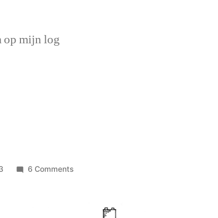
op mijn log
on
3
6 Comments
Nostalgie