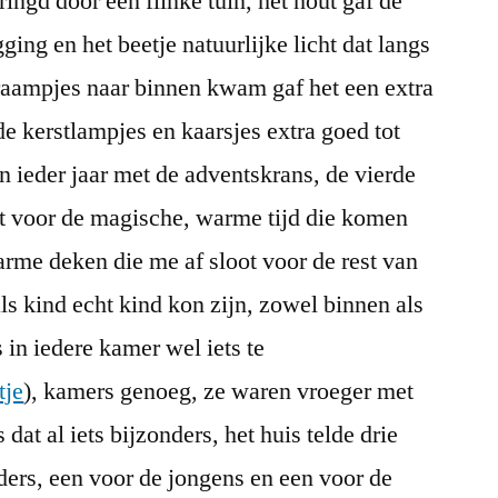
ingd door een flinke tuin, het hout gaf de
ging en het beetje natuurlijke licht dat langs
raampjes naar binnen kwam gaf het een extra
de kerstlampjes en kaarsjes extra goed tot
 ieder jaar met de adventskrans, de vierde
t voor de magische, warme tijd die komen
arme deken die me af sloot voor de rest van
ls kind echt kind kon zijn, zowel binnen als
 in iedere kamer wel iets te
tje
), kamers genoeg, ze waren vroeger met
dat al iets bijzonders, het huis telde drie
ders, een voor de jongens en een voor de