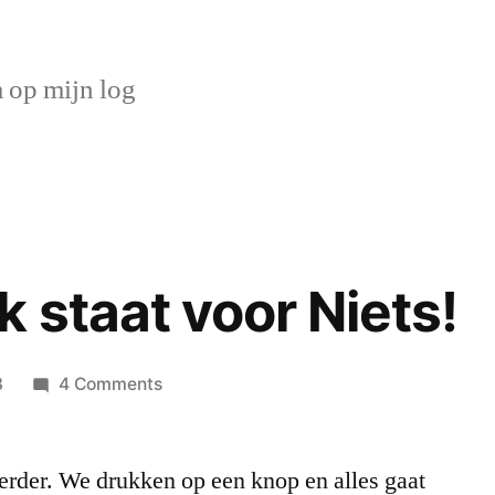
op mijn log
 staat voor Niets!
on
3
4 Comments
De
techniek
erder. We drukken op een knop en alles gaat
staat