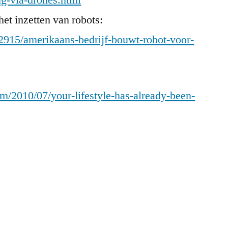
g-via-drones.html
et inzetten van robots:
92915/amerikaans-bedrijf-bouwt-robot-voor-
m/2010/07/your-lifestyle-has-already-been-