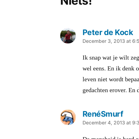
Niets!”
Peter de Kock
says:
December 3, 2013 at 6:
Ik snap wat je wilt zeg
wel eens. En ik denk o
leven niet wordt bepa
gedachten erover. En 
RenéSmurf
says:
December 4, 2013 at 9: