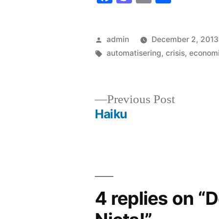
Posted
admin
December 2, 2013
by
Tags:
automatisering
,
crisis
,
econom
Previous
Previous Post
post:
Haiku
Post
navigation
4 replies on “