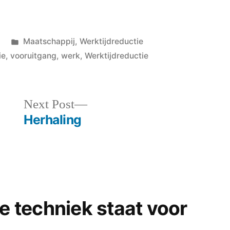
Posted
Maatschappij
,
Werktijdreductie
in
ie
,
vooruitgang
,
werk
,
Werktijdreductie
Next
Next Post
post:
Herhaling
De techniek staat voor