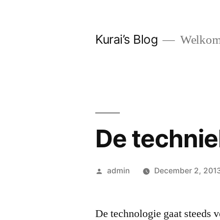
Skip
to
Kurai’s Blog
Welkom 
content
De techniek
Posted
admin
December 2, 201
by
De technologie gaat steeds v